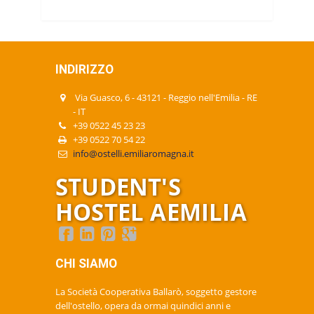
PHOTO GALLERY
EVENTI
CONTATTI
INDIRIZZO
| ITA
Via Guasco, 6
-
43121
-
Reggio nell'Emilia
-
RE
-
IT
+39 0522 45 23 23
+39 0522 70 54 22
info@ostelli.emiliaromagna.it
STUDENT'S
HOSTEL AEMILIA
CHI SIAMO
La Società Cooperativa Ballarò, soggetto gestore
dell'ostello, opera da ormai quindici anni e